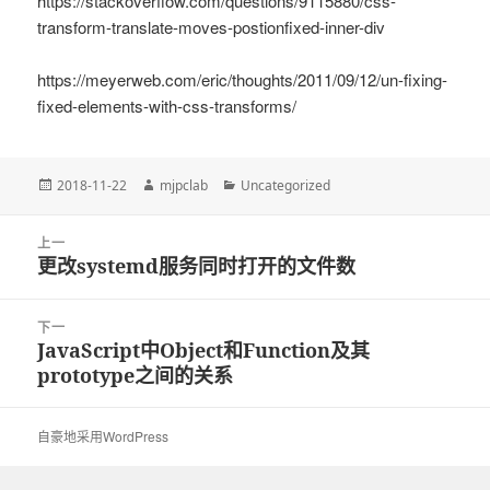
https://stackoverflow.com/questions/9115880/css-
transform-translate-moves-postionfixed-inner-div
https://meyerweb.com/eric/thoughts/2011/09/12/un-fixing-
fixed-elements-with-css-transforms/
发
2018-11-22
作
mjpclab
分
Uncategorized
布
者
类
于
文
上一
章
更改systemd服务同时打开的文件数
上
导
篇
航
文
下一
章：
JavaScript中Object和Function及其
下
prototype之间的关系
篇
文
章：
自豪地采用WordPress