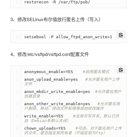
restorecon -R /var/ftp/pub/
3、修改SELinux布尔值放行匿名上传（写入）
setsebool -P allow_ftpd_anon_write=1
4、修改/etc/vsftpd/vsftpd.conf配置文件
anonymous_enable=YES    
#启用匿名模式
anon_upload_enable=yes   
#允许匿名用户上传
文件
anon_mkdir_write_enable=yes  
#允许匿名用户
创建目录
anon_other_write_enable=yes   
#允许匿名用
户删除、移动、修改文件权限等其他修改操作
write_enable=YES    
#全局可写开关，默认已开
启（Debian系默认关闭）
chown_uploads=YES    
#可选，对于匿名用户上传
的文件，是否指定其所有者（不指定则为ftp）