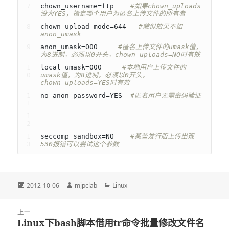
chown_username=ftp    
#如果chown_uploads
设为YES，指定哪个用户为匿名上传文件的所有者
chown_upload_mode=644   
#貌似效果不如
anon_umask
anon_umask=000     
#匿名上传文件的umask值，
为8进制，必须以0开头，chown_uploads=NO时有效
local_umask=000     
#本地用户上传文件的
umask值，为8进制，必须以0开头，
chown_uploads=YES时有效
no_anon_password=YES  
#匿名用户无需密码验证
seccomp_sandbox=NO    
#某些发行版上传出现
530报错可以尝试这个参数
发
2012-10-06
作
mjpclab
分
Linux
布
者
类
于
文
上一
章
Linux下bash脚本借用tr命令批量修改文件名
上