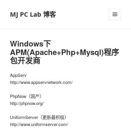
MJ PC Lab 博客
菜单和
挂件
Windows下
APM(Apache+Php+Mysql)程序
包开发商
AppServ
http://www.appservnetwork.com/
PhpNow（国产）
http://phpnow.org/
UniformServer（更新最积极）
http://www.uniformserver.com/