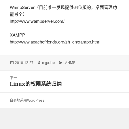
WampServer（目前唯一发现提供64位版的，桌面管理功
能最全）
http://www.wampserver.com/
XAMPP
http://www.apachefriends.org/zh_cn/xampp.html
发
2010-12-27
作
mjpclab
分
LANMP
布
者
类
于
文
下一
章
Linux的权限系统归纳
下
导
篇
航
文
自豪地采用WordPress
章：