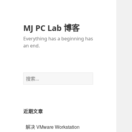
MJ PC Lab 博客
Everything has a beginning has
an end.
搜
索
：
近期文章
解决 VMware Workstation